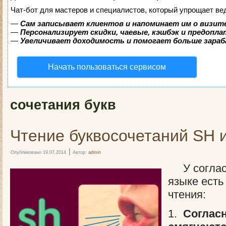
Чат-бот для мастеров и специалистов, который упрощает ве
—
Сам записывает клиентов и напоминает им о визит
—
Персонализирует скидки, чаевые, кэшбэк и предопл
—
Увеличивает доходимость и помогает больше зара
Начать пользоваться сервисом
сочетания букв
Чтение буквосочетаний SH 
|
Опубликовано
19.07.2014
Автор:
admin
У согласн
языке есть
чтения:
1.
Согласн