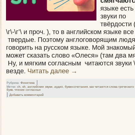
смягчают
языке есть
звуки по 
твёрдости (
\г\-\г’\ и проч. ), то в английском языке в
твердые. Поэтому англоговорящим людя
говорить на русском языке. Мой знакомый
может сказать слово «Олеся» (там два мягк
Ну, и мягким согласным читаются звуки \ʒ\,
везде.
Читать далее
→
|
Рубрика:
Фонетика
Метки:
ch
,
sh
,
английские звуки
,
аудио
,
буквосочетания
,
как читаются слова греческог
букв
,
чтение согласных
|
Добавить комментарий