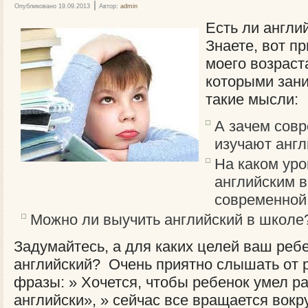
|
Опубликовано
19.09.2013
Автор:
admin
Есть ли англи
Знаете, вот п
моего возраста
которыми зан
такие мысли:
А зачем сов
изучают англ
На каком уро
английским 
современной
Можно ли выучить английский в школе
Задумайтесь, а для каких целей ваш ребе
английский? Очень приятно слышать от 
фразы: » Хочется, чтобы ребенок умел ра
английски», » сейчас все вращается вокр