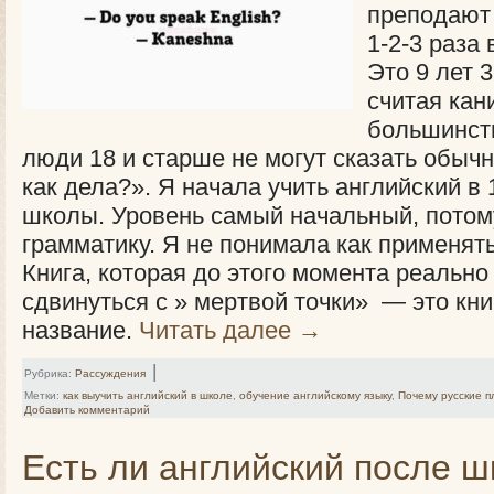
преподают 
1-2-3 раза 
Это 9 лет 
считая кан
большинст
люди 18 и старше не могут сказать обыч
как дела?». Я начала учить английский в 
школы. Уровень самый начальный, потому
грамматику. Я не понимала как применять 
Книга, которая до этого момента реально
сдвинуться с » мертвой точки» — это кн
название.
Читать далее
→
|
Рубрика:
Рассуждения
Метки:
как выучить английский в школе
,
обучение английскому языку
,
Почему русские п
Добавить комментарий
Есть ли английский после 