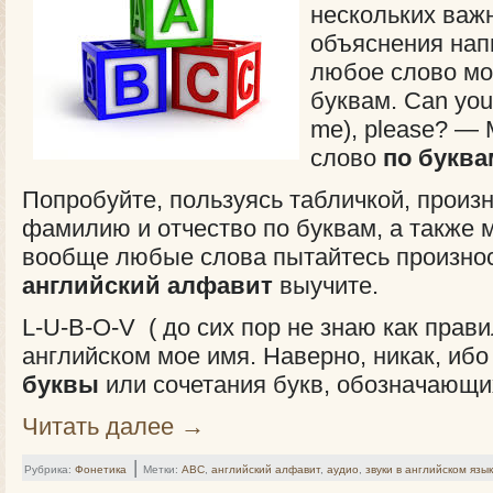
нескольких важ
объяснения нап
любое слово мо
буквам. Can yo
me), please? 
слово
по буква
Попробуйте, пользуясь табличкой, произн
фамилию и отчество по буквам, а также 
вообще любые слова пытайтесь произноси
английский алфавит
выучите.
L-U-B-O-V ( до сих пор не знаю как прав
английском мое имя. Наверно, никак, ибо
буквы
или сочетания букв, обозначающих з
Читать далее
→
|
Рубрика:
Фонетика
Метки:
ABC
,
английский алфавит
,
аудио
,
звуки в английском язы