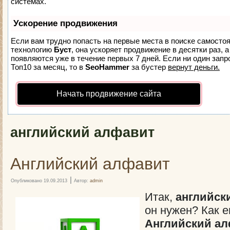
системах.
Ускорение продвижения
Если вам трудно попасть на первые места в поиске самосто
технологию
Буст
, она ускоряет продвижение в десятки раз, 
появляются уже в течение первых 7 дней. Если ни один запро
Топ10 за месяц, то в
SeoHammer
за бустер
вернут деньги.
Начать продвижение сайта
английский алфавит
Английский алфавит
|
Опубликовано
19.09.2013
Автор:
admin
Итак,
английск
он нужен? Как е
Английский а